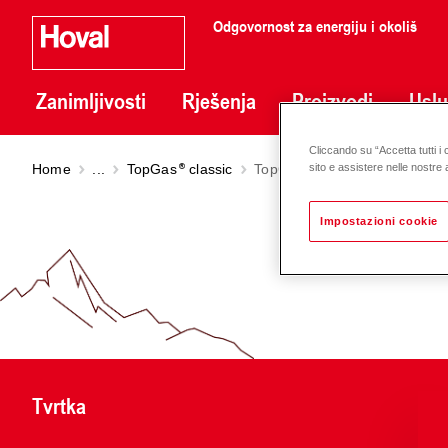
Odgovornost za energiju i okoliš
Zanimljivosti
Rješenja
Proizvodi
Usl
Cliccando su “Accetta tutti i 
Home
...
TopGas
classic
TopGas
classic uklj. TTE (1
sito e assistere nelle nostre a
Impostazioni cookie
Tvrtka