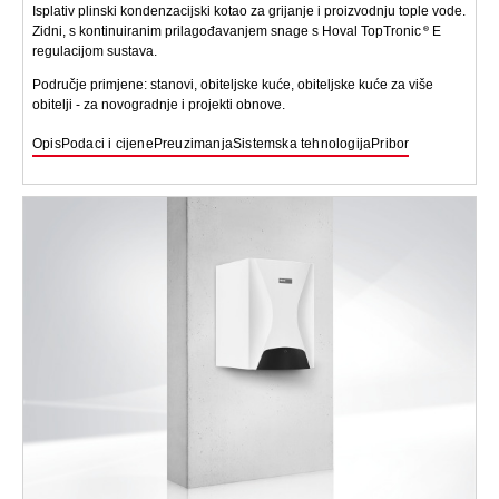
Isplativ plinski kondenzacijski kotao za grijanje i proizvodnju tople vode.
Zidni, s kontinuiranim prilagođavanjem snage s Hoval TopTronic
E
regulacijom sustava.
Područje primjene: stanovi, obiteljske kuće, obiteljske kuće za više
obitelji - za novogradnje i projekti obnove.
Opis
Podaci i cijene
Preuzimanja
Sistemska tehnologija
Pribor