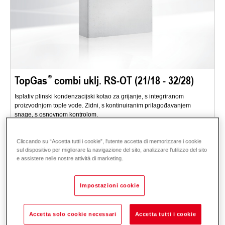
TopGas
combi uklj. RS-OT (21/18 - 32/28)
Isplativ plinski kondenzacijski kotao za grijanje, s integriranom
proizvodnjom tople vode. Zidni, s kontinuiranim prilagođavanjem
snage, s osnovnom kontrolom.
Područje primjene: stanovi, obiteljske kuće za novogradnju i projekte
obnove.
Cliccando su “Accetta tutti i cookie”, l'utente accetta di memorizzare i cookie
sul dispositivo per migliorare la navigazione del sito, analizzare l'utilizzo del sito
Opis
Podaci i cijene
Preuzimanja
Sistemska tehnologija
Pribor
e assistere nelle nostre attività di marketing.
Impostazioni cookie
Accetta solo cookie necessari
Accetta tutti i cookie