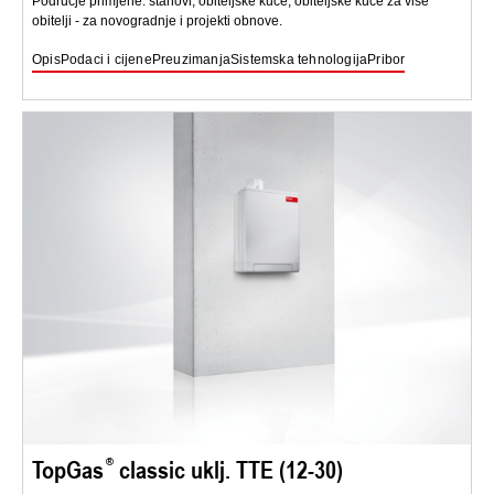
Područje primjene: stanovi, obiteljske kuće, obiteljske kuće za više
obitelji - za novogradnje i projekti obnove.
Opis
Podaci i cijene
Preuzimanja
Sistemska tehnologija
Pribor
TopGas
classic uklj. TTE (12-30)