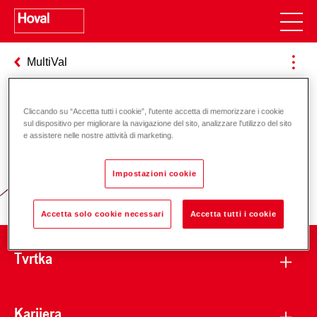
MultiVal
Cliccando su “Accetta tutti i cookie”, l'utente accetta di memorizzare i cookie
Odgovornost za energiju i okoliš
sul dispositivo per migliorare la navigazione del sito, analizzare l'utilizzo del sito
e assistere nelle nostre attività di marketing.
Impostazioni cookie
Accetta solo cookie necessari
Accetta tutti i cookie
Tvrtka
Karijera