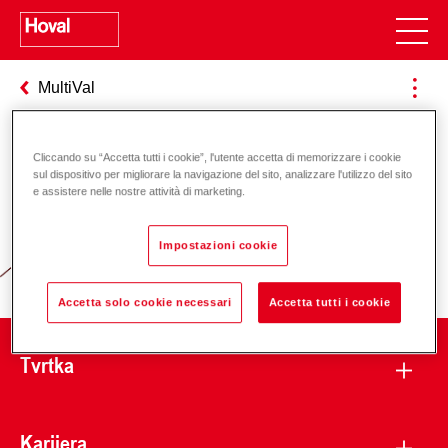
MultiVal
Cliccando su “Accetta tutti i cookie”, l'utente accetta di memorizzare i cookie
Odgovornost za energiju i okoliš
sul dispositivo per migliorare la navigazione del sito, analizzare l'utilizzo del sito
e assistere nelle nostre attività di marketing.
Impostazioni cookie
Accetta solo cookie necessari
Accetta tutti i cookie
Tvrtka
Karijera