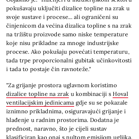
pokušavaju uključiti dizalice topline na zrak u
svoje sustave i procese... ali ograničeni su
činjenicom da većina dizalica topline s na zrak
na tržištu proizvode samo niske temperature
koje nisu prikladne za mnoge industrijske
procese. Ako pokušaju povećati temperaturu,
tada trpe proporcionalni gubitak učinkovitosti
i tada to postaje čin ravnoteže."
"Za grijanje prostora uglavnom koristimo
dizalice topline na zrak
u kombinaciji s
Hoval
ventilacijskim jedinicama
gdje su se pokazale
iznimno prikladnima, osiguravajući grijanje i
hlađenje u radnim prostorima. Dodatna je
prednost, naravno, što je cijeli sustav
klasificiran kao onaj s nultom emisijom ugljika.