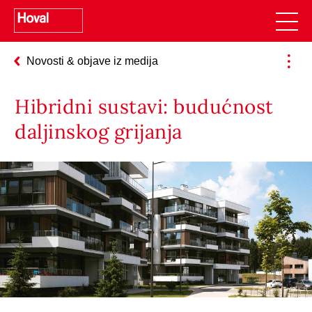
Novosti & objave iz medija
Hibridni sustavi: budućnost
daljinskog grijanja