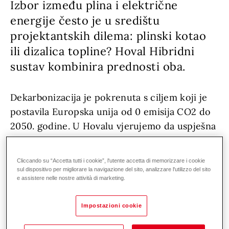
Izbor između plina i električne
energije često je u središtu
projektantskih dilema: plinski kotao
ili dizalica topline? Hoval Hibridni
sustav kombinira prednosti oba.
Dekarbonizacija je pokrenuta s ciljem koji je
postavila Europska unija od 0 emisija CO2 do
2050. godine. U Hovalu vjerujemo da uspješna
energetska tranzicija zahtijeva održavanje
uravnoteženog energetskog miksa i da će
Cliccando su “Accetta tutti i cookie”, l'utente accetta di memorizzare i cookie
obnovljivi plinovi postati značajna prednost u
sul dispositivo per migliorare la navigazione del sito, analizzare l'utilizzo del sito
e assistere nelle nostre attività di marketing.
postizanju tog cilja. S porastom cijene plina,
postaje sve isplativije odlučiti se za plinski
Impostazioni cookie
kondenzacijski kotao vrlo visokih
performansi.