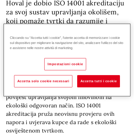
Hoval je dobio ISO 14001 akreditaciju
za svoj sustav upravljanja okolišem,
koji pomaže tvrtki da razumije i
minimizira svoj utjecaj na okoliš.
Cliccando su “Accetta tutti i cookie”, l'utente accetta di memorizzare i cookie
sul dispositivo per migliorare la navigazione del sito, analizzare l'utilizzo del sito
Kao takav, pomaže Hovalu da smanji otpad i
e assistere nelle nostre attività di marketing.
učinkovitije koristi resurse, kao i da ispuni
ekološka očekivanja kupaca.
Impostazioni cookie
Hovalova voditeljica kvalitete, Rebecca
Accetta solo cookie necessari
Accetta tutti i cookie
Shearring, primijetila je: "Hoval ima dugu
povijest upravljanja svojom imovinom na
ekološki odgovoran način. ISO 14001
akreditacija pruža neovisnu provjeru ovih
napora i uvjerava kupce da rade s ekološki
osviještenom tvrtkom.