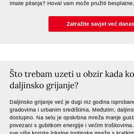
Imate pitanja? Hoval vam može pružiti besplatne
Zatražite savjet već danas
Što trebam uzeti u obzir kada ko
daljinsko grijanje?
Daljinsko grijanje već je dugi niz godina isprobano
gradovima i urbanim središtima. Međutim, daljinsk
dostupno. Na selu je opskrbna mreža manje gusta
povezani s gubitkom energije i većim troškovima.
sve više koriste lokalne toplinske mreže s kratk