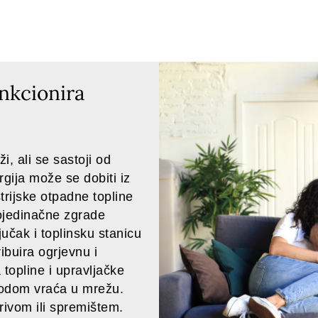
unkcionira
i, ali se sastoji od
gija može se dobiti iz
strijske otpadne topline
pojedinačne zgrade
učak i toplinsku stanicu
ibuira ogrjevnu i
topline i upravljačke
odom vraća u mrežu.
rivom ili spremištem.