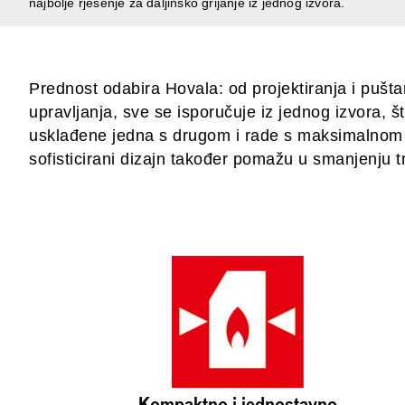
najbolje rješenje za daljinsko grijanje iz jednog izvora.
Prednost odabira Hovala: od projektiranja i pušta
upravljanja, sve se isporučuje iz jednog izvora,
usklađene jedna s drugom i rade s maksimalnom uč
sofisticirani dizajn također pomažu u smanjenju tr
Kompaktno i jednostavno