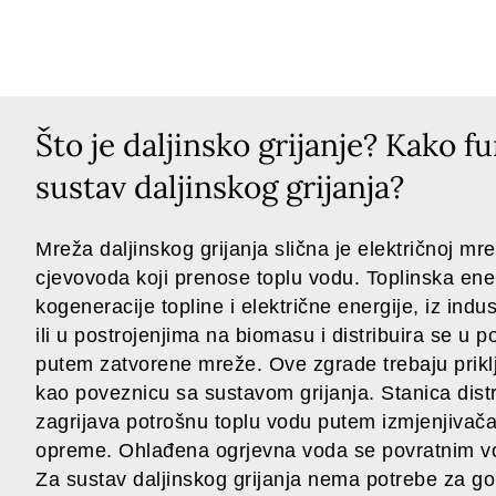
Što je daljinsko grijanje? Kako f
sustav daljinskog grijanja?
Mreža daljinskog grijanja slična je električnoj mrež
cjevovoda koji prenose toplu vodu. Toplinska ener
kogeneracije topline i električne energije, iz indu
ili u postrojenjima na biomasu i distribuira se u 
putem zatvorene mreže. Ove zgrade trebaju priklj
kao poveznicu sa sustavom grijanja. Stanica distr
zagrijava potrošnu toplu vodu putem izmjenjivača 
opreme. Ohlađena ogrjevna voda se povratnim v
Za sustav daljinskog grijanja nema potrebe za go