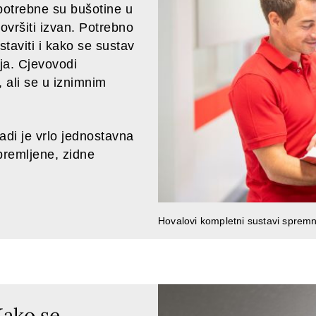
potrebne su bušotine u
ovršiti izvan. Potrebno
taviti i kako se sustav
nja. Cjevovodi
 ali se u iznimnim
adi je vrlo jednostavna
premljene, zidne
Hovalovi kompletni sustavi spremni
Kako se