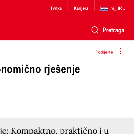
Tvrtka
Karijera
hr_HR
Pretraga
Podijelite
konomično rješenje
nje: Kompaktno, praktično i u