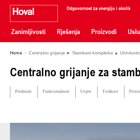
Odgovornost za energiju i okoliš
Zanimljivosti
Rješenja
Proizvodi
Usl
Home
Centralno grijanje ► Stambeni kompleksi ▲ Učinkovit
Centralno grijanje za stam
Prednosti
Funkcionalnost
Uvjeti
Troškovi
Proiz