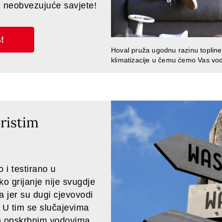
, neobvezujuće savjete!
!
Hoval pruža ugodnu razinu topline. 
klimatizacije u čemu ćemo Vas vodi
ristim
 i testirano u
o grijanje nije svugdje
 jer su dugi cjevovodi
 U tim se slučajevima
im opskrbnim vodovima.