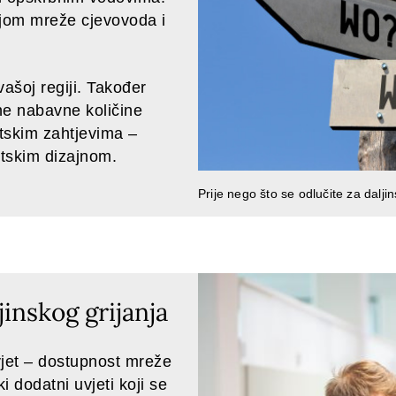
dnjom mreže cjevovoda i
vašoj regiji. Također
lne nabavne količine
tskim zahtjevima –
etskim dizajnom.
Prije nego što se odlučite za daljins
jinskog grijanja
vjet – dostupnost mreže
i dodatni uvjeti koji se