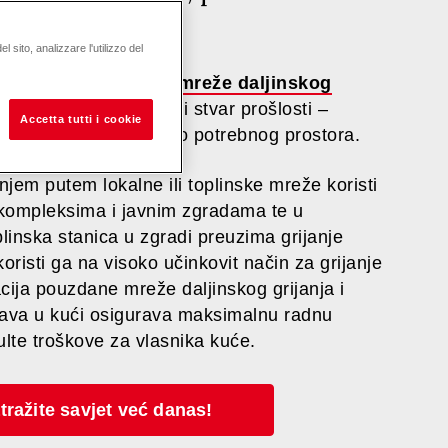
ednog izvora.
 sito, analizzare l'utilizzo del
a svoj dom izravno iz
mreže daljinskog
a goriva i dimnjaci biti stvar prošlosti –
Accetta tutti i cookie
čno s nevjerojatno malo potrebnog prostora.
njem putem lokalne ili toplinske mreže koristi
kompleksima i javnim zgradama te u
linska stanica u zgradi preuzima grijanje
koristi ga na visoko učinkovit način za grijanje
ija pouzdane mreže daljinskog grijanja i
ava u kući osigurava maksimalnu radnu
ulte troškove za vlasnika kuće.
tražite savjet već danas!