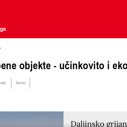
uge
o
bene objekte - učinkovito i e
vodi
Servis
Daljinsko grija