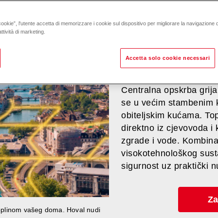
potpunosti iz j
cookie”, l'utente accetta di memorizzare i cookie sul dispositivo per migliorare la navigazione del
ttività di marketing.
Ako dobivate grijanje z
grijanja
, tada će dostav
Accetta solo cookie necessari
jednostavno je i prakti
Centralna opskrba grija
se u većim stambenim 
obiteljskim kućama. Top
direktno iz cjevovoda i 
zgrade i vode. Kombinac
visokotehnološkog sust
sigurnost uz praktički n
Za
 toplinom vašeg doma. Hoval nudi