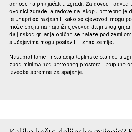
odnose na priključak u zgradi. Za dovod i odvod 
ovojnici zgrade, a radove na iskopu potrebno je d
je unaprijed razjasniti kako se cjevovodi mogu pos
može spojiti na najbliži cjevovod daljinskog grija
daljinskog grijanja obično se nalaze pod zemljom,
slučajevima mogu postaviti i iznad zemlje.
Nasuprot tome, instalacija toplinske stanice u zgr
zbog minimalnog potrebnog prostora i potpuno o
izvedbe spremne za spajanje.
Koliko košta daljinsko grijanje? 