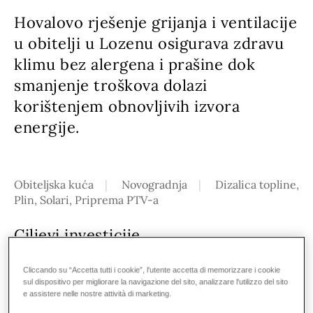
Hovalovo rješenje grijanja i ventilacije
u obitelji u Lozenu osigurava zdravu
klimu bez alergena i prašine dok
smanjenje troškova dolazi
korištenjem obnovljivih izvora
energije.
Obiteljska kuća
Novogradnja
Dizalica topline,
Plin, Solari, Priprema PTV-a
Ciljevi investicije
Lozen je malo naselje smješteno u blizini
Cliccando su “Accetta tutti i cookie”, l'utente accetta di memorizzare i cookie
sul dispositivo per migliorare la navigazione del sito, analizzare l'utilizzo del sito
Sofije, glavnog grada Bugarske. Poznat po
e assistere nelle nostre attività di marketing.
slikovitom krajoliku i mirnom okruženju,