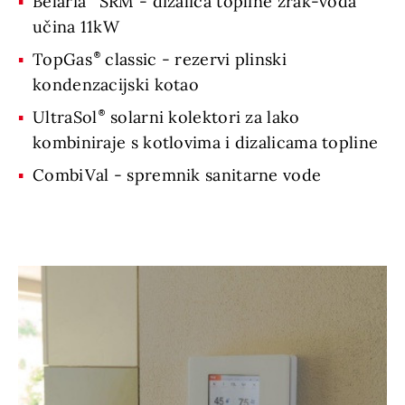
Belaria
SRM - dizalica topline zrak-voda
učina 11kW
TopGas
classic - rezervi plinski
kondenzacijski kotao
UltraSol
solarni kolektori za lako
kombiniraje s kotlovima i dizalicama topline
CombiVal - spremnik sanitarne vode