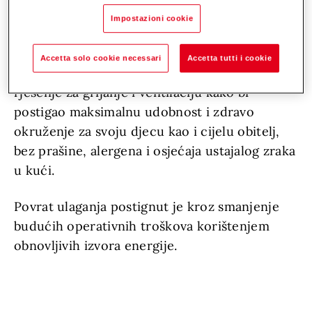
Lozen nudi prirodne ljepote, a okolina je
Impostazioni cookie
idealna za planinarenje i rekreaciju.
Accetta solo cookie necessari
Accetta tutti i cookie
Investitor je odabrao upravo Hovalovo
rješenje za grijanje i ventilaciju kako bi
postigao maksimalnu udobnost i zdravo
okruženje za svoju djecu kao i cijelu obitelj,
bez prašine, alergena i osjećaja ustajalog zraka
u kući.
Povrat ulaganja postignut je kroz smanjenje
budućih operativnih troškova korištenjem
obnovljivih izvora energije.