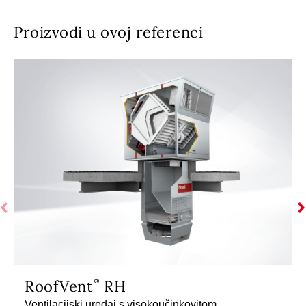
Proizvodi u ovoj referenci
RoofVent
RH
Ventilacijski uređaj s visokoučinkovitom