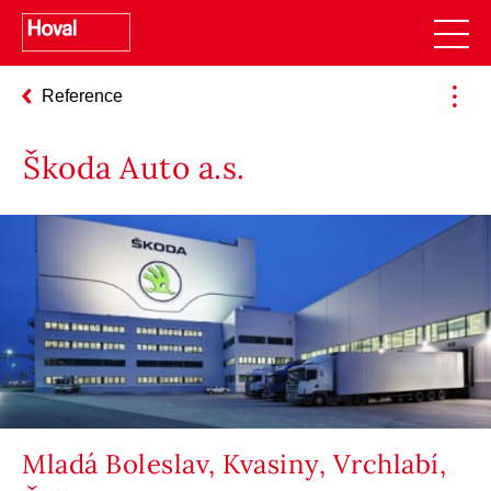
Reference
Škoda Auto a.s.
Mladá Boleslav, Kvasiny, Vrchlabí,