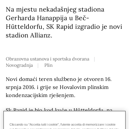
Na mjestu nekadašnjeg stadiona
Gerharda Hanappija u Beč-
Hütteldorfu, SK Rapid izgradio je novi
stadion Allianz.
Obrazovna ustanova i sportska dvorana
Novogradnja
Plin
Novi domaći teren službeno je otvoren 16.
srpnja 2016. i grije se Hovalovim plinskim
kondenzacijskim rješenjem.
Sk Rapid je bio kod kuće u Hütteldorfu, na
zapadu Beča, još od 1912. godine. Na mjestu
Cliccando su “Accetta tutti i cookie”, l'utente accetta di memorizzare i cookie
nekadašnjeg stadiona Gerharda Hanappija, SK