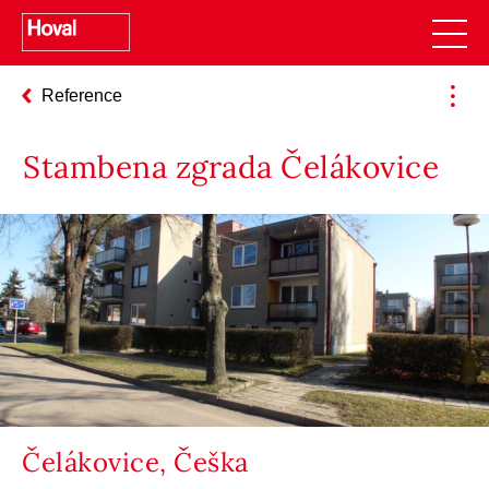
Reference
Stambena zgrada Čelákovice
Čelákovice, Češka