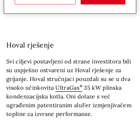
stavljen na isplativosti rada sustava grijanja
kao i kvaliteti instalacije.
Hoval rješenje
Svi ciljevi postavljeni od strane investitora bili
su uspješno ostvareni uz Hoval rješenje za
grijanje. Hoval stručnjaci pouzdali su se u dva
visoko učinkovita
UltraGas
35 kW plinska
kondenzacijska kotla. Oni dolaze s već
ugrađenim patentiranim aluFer izmjenjivačem
topline za izvrsne performanse.