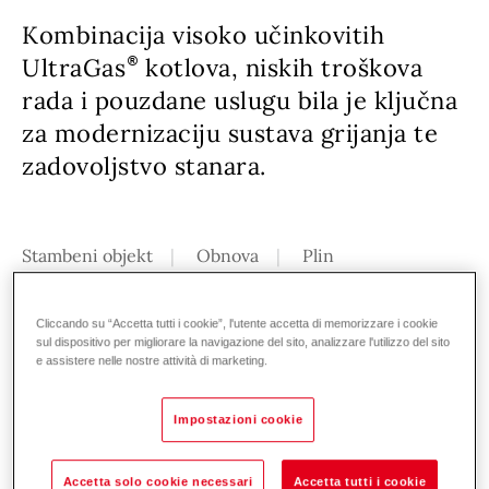
Kombinacija visoko učinkovitih
UltraGas
kotlova, niskih troškova
rada i pouzdane uslugu bila je ključna
za modernizaciju sustava grijanja te
zadovoljstvo stanara.
Stambeni objekt
Obnova
Plin
Ciljevi investicije
Cliccando su “Accetta tutti i cookie”, l'utente accetta di memorizzare i cookie
sul dispositivo per migliorare la navigazione del sito, analizzare l'utilizzo del sito
e assistere nelle nostre attività di marketing.
Cilj ulaganja bio je modernizirati sustav
grijanja ove stambene zgrade od 380 m2 te
Impostazioni cookie
pritom uštedjeti na operativnim troškovima.
Prilikom investiranja poseban je naglasak
Accetta solo cookie necessari
Accetta tutti i cookie