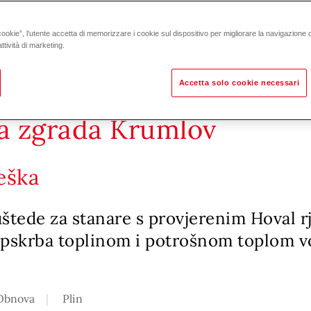
cookie”, l'utente accetta di memorizzare i cookie sul dispositivo per migliorare la navigazione del
ttività di marketing.
Accetta solo cookie necessari
a zgrada Krumlov
eška
štede za stanare s provjerenim Hoval r
opskrba toplinom i potrošnom toplom 
Obnova
Plin