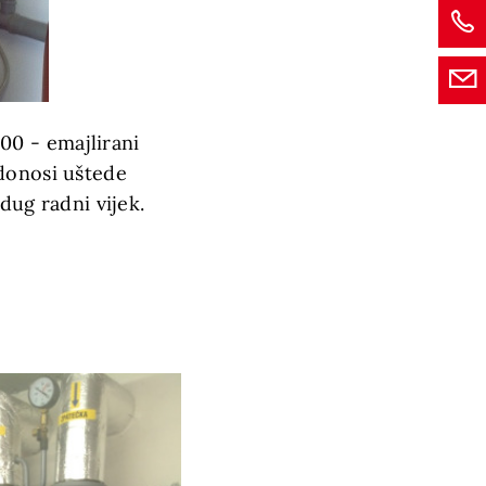
00 - emajlirani
 donosi uštede
 dug radni vijek.