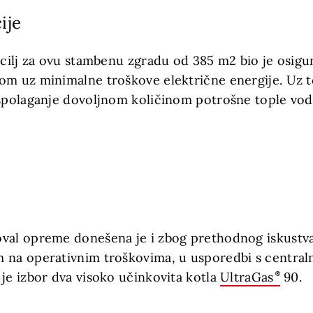
ije
 cilj za ovu stambenu zgradu od 385 m2 bio je osigu
om uz minimalne troškove električne energije. Uz to
aspolaganje dovoljnom količinom potrošne tople vo
val opreme donešena je i zbog prethodnog iskustva 
 na operativnim troškovima, u usporedbi s centra
je izbor dva visoko učinkovita kotla
UltraGas
90.