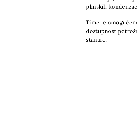
plinskih kondenzaci
Time je omogućeno
dostupnost potrošn
stanare.