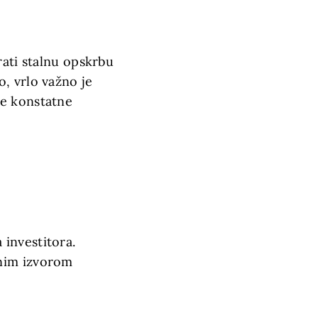
rati stalnu opskrbu
, vrlo važno je
de konstatne
investitora.
lnim izvorom