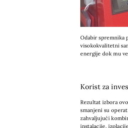
Odabir spremnika 
visokokvalitetni s
energije dok mu veli
Korist za inves
Rezultat izbora ovo
smanjeni su operat
zahvaljujući kombi
instalacije, izolaci