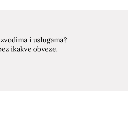
oizvodima i uslugama?
bez ikakve obveze.