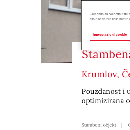
Cliccando su “Accetta tutti i 
sito e assistere nelle nostre a
Impostazioni cookie
Stamben
Krumlov, Č
Pouzdanost i u
optimizirana 
Stambeni objekt