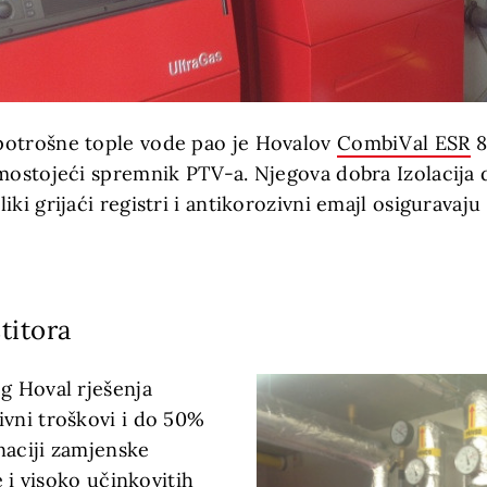
potrošne tople vode pao je Hovalov
CombiVal ESR
8
amostojeći spremnik PTV-a. Njegova dobra Izolacija
ki grijaći registri i antikorozivni emajl osiguravaju
titora
g Hoval rješenja
ivni troškovi i do 50%
naciji zamjenske
je i visoko učinkovitih