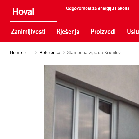
Odgovornost za energiju i okoliš
Zanimljivosti
Rješenja
Proizvodi
Usl
Home
...
Reference
Stambena zgrada Krumlov