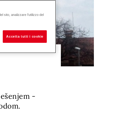
 sito, analizzare l'utilizzo del
Accetta tutti i cookie
ješenjem -
vodom.