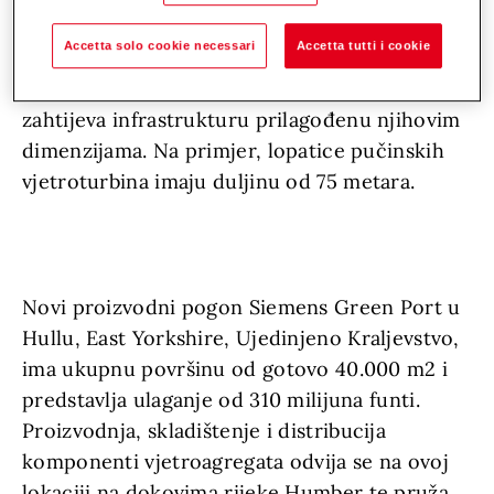
Accetta solo cookie necessari
Accetta tutti i cookie
Konstrukcija komponenti za ove vjetroturbine
zahtijeva infrastrukturu prilagođenu njihovim
dimenzijama. Na primjer, lopatice pučinskih
vjetroturbina imaju duljinu od 75 metara.
Novi proizvodni pogon Siemens Green Port u
Hullu, East Yorkshire, Ujedinjeno Kraljevstvo,
ima ukupnu površinu od gotovo 40.000 m2 i
predstavlja ulaganje od 310 milijuna funti.
Proizvodnja, skladištenje i distribucija
komponenti vjetroagregata odvija se na ovoj
lokaciji na dokovima rijeke Humber te pruža