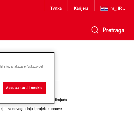
Tvrtka
Karijera
hr_HR
Pretraga
 sito, analizzare l'utilizzo del
Accetta tutti i cookie
e vode. Unutarnja instalacija, modulirajuća.
elji - za novogradnju i projekte obnove.