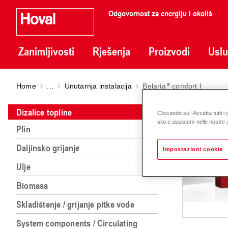
Odgovornost za energiju i okoliš
Zanimljivosti
Rješenja
Proizvodi
Usl
Home
...
Unutarnja instalacija
Belaria
comfort I
Belar
Dizalice topline
Cliccando su “Accetta tutti i 
sito e assistere nelle nostre a
Plin
Daljinsko grijanje
Impostazioni cookie
Ulje
Biomasa
Skladištenje / grijanje pitke vode
System components / Circulating