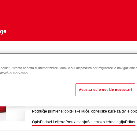
uge
ia
comfort I
cookie”, l'utente accetta di memorizzare i cookie sul dispositivo per migliorare la navigazione del
ttività di marketing.
Belaria
comfort ICM (8.13)
Accetta solo cookie necessari
Dizalica topline zrak/voda za grijanje, hlađenje i pripremu topl
Područje primjene: obiteljske kuće, obiteljske kuće za dvije obit
Opis
Podaci i cijene
Preuzimanja
Sistemska tehnologija
Pribor