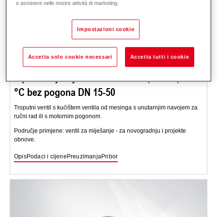
e assistere nelle nostre attività di marketing.
Impostazioni cookie
Accetta solo cookie necessari
Accetta tutti i cookie
3-putni miješajući ventil B3G460, PN 10, 110
°C bez pogona DN 15-50
Troputni ventil s kućištem ventila od mesinga s unutarnjim navojem za
ručni rad ili s motornim pogonom.
Područje primjene: ventil za miješanje - za novogradnju i projekte
obnove.
Opis
Podaci i cijene
Preuzimanja
Pribor