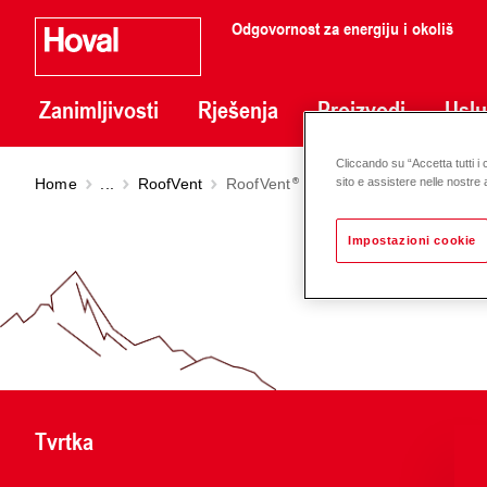
Odgovornost za energiju i okoliš
Zanimljivosti
Rješenja
Proizvodi
Usl
Cliccando su “Accetta tutti i 
Home
...
RoofVent
RoofVent
RP
sito e assistere nelle nostre a
Impostazioni cookie
Tvrtka