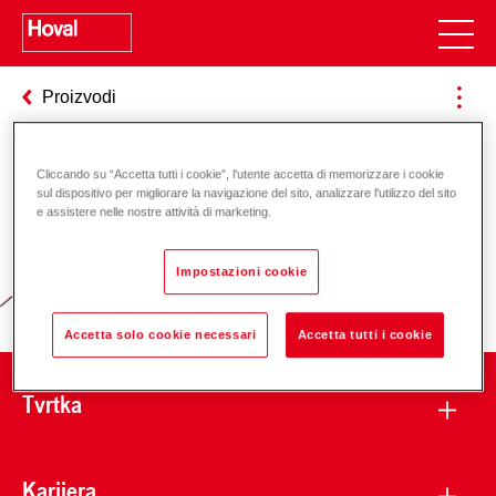
Proizvodi
Cliccando su “Accetta tutti i cookie”, l'utente accetta di memorizzare i cookie
Odgovornost za energiju i okoliš
sul dispositivo per migliorare la navigazione del sito, analizzare l'utilizzo del sito
e assistere nelle nostre attività di marketing.
Impostazioni cookie
Accetta solo cookie necessari
Accetta tutti i cookie
Tvrtka
Karijera