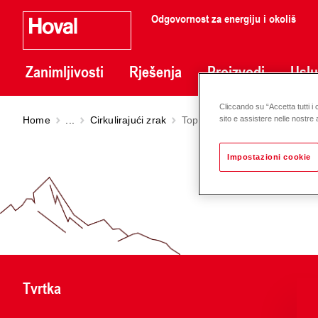
Odgovornost za energiju i okoliš
Zanimljivosti
Rješenja
Proizvodi
Usl
Cliccando su “Accetta tutti i 
Home
...
Cirkulirajući zrak
TopVent
TW Pro
sito e assistere nelle nostre a
Impostazioni cookie
Tvrtka