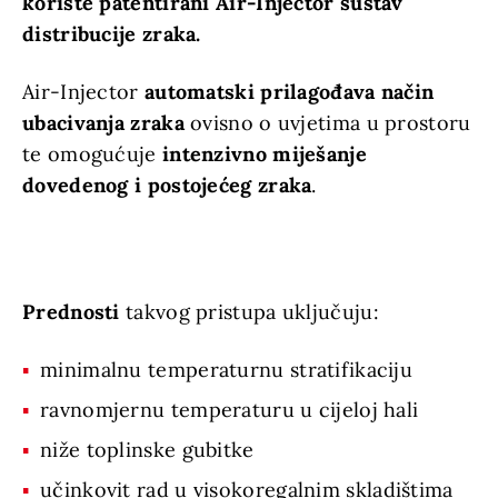
koriste patentirani Air-Injector sustav
distribucije zraka.
Air-Injector
automatski prilagođava način
ubacivanja zraka
ovisno o uvjetima u prostoru
te omogućuje
intenzivno miješanje
dovedenog i postojećeg zraka
.
Prednosti
takvog pristupa uključuju:
minimalnu temperaturnu stratifikaciju
ravnomjernu temperaturu u cijeloj hali
niže toplinske gubitke
učinkovit rad u visokoregalnim skladištima