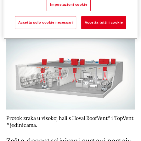
ICS_sustavi_klimatizacije_za_logističke_centre_
Impostazioni cookie
brošura_HR (PDF)
Accetta solo cookie necessari
Accetta tutti i cookie
Protok zraka u visokoj hali s Hoval RoofVent
i TopVent
jedinicama.
Zašto decentralizirani sustavi postaju