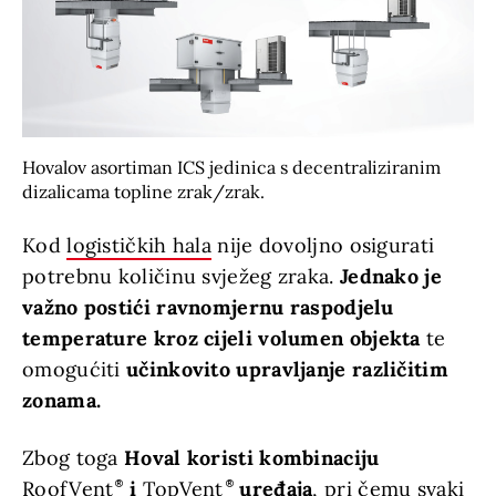
Hovalov asortiman ICS jedinica s decentraliziranim
dizalicama topline zrak/zrak.
Kod
logističkih hala
nije dovoljno osigurati
potrebnu količinu svježeg zraka.
Jednako je
važno postići ravnomjernu raspodjelu
temperature kroz cijeli volumen objekta
te
omogućiti
učinkovito upravljanje različitim
zonama.
Zbog toga
Hoval koristi kombinaciju
RoofVent
i
TopVent
uređaja
, pri čemu svaki