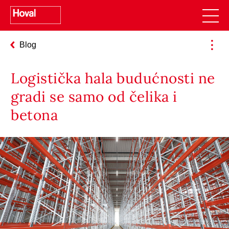
Blog
Logistička hala budućnosti ne
gradi se samo od čelika i
betona