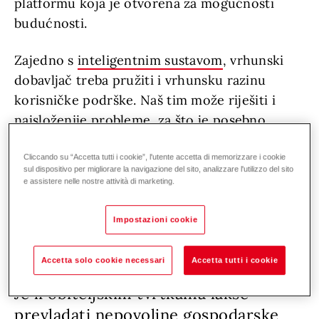
platformu koja je otvorena za mogućnosti
budućnosti.
Zajedno s
inteligentnim sustavom
, vrhunski
dobavljač treba pružiti i vrhunsku razinu
korisničke podrške. Naš tim može riješiti i
najsloženije probleme, za što je posebno
zaslužna stručna i sveobuhvatna usluga koju
nudimo. Smatram da nas upravo sve ovo
Cliccando su “Accetta tutti i cookie”, l'utente accetta di memorizzare i cookie
sul dispositivo per migliorare la navigazione del sito, analizzare l'utilizzo del sito
izdvajaju kao vrhunskog dobavljača u odnosu
e assistere nelle nostre attività di marketing.
na dobavljače nižeg cjenovnog ranga.
Impostazioni cookie
Accetta solo cookie necessari
Accetta tutti i cookie
Je li obiteljskim tvrtkama lakše
prevladati nepovoljne gospodarske